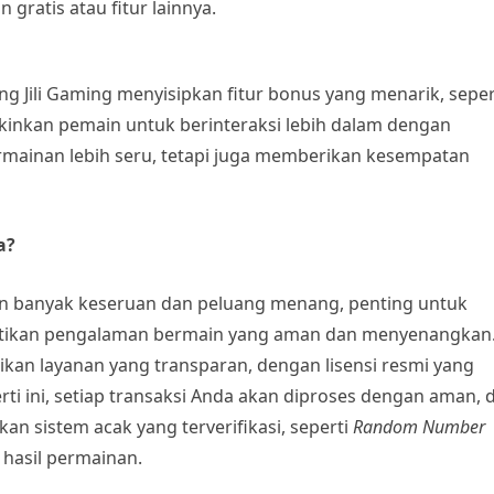
gratis atau fitur lainnya.
ang Jili Gaming menyisipkan fitur bonus yang menarik, seper
kinkan pemain untuk berinteraksi lebih dalam dengan
rmainan lebih seru, tetapi juga memberikan kesempatan
a?
an banyak keseruan dan peluang menang, penting untuk
ikan pengalaman bermain yang aman dan menyenangkan
ikan layanan yang transparan, dengan lisensi resmi yang
ti ini, setiap transaksi Anda akan diproses dengan aman, 
 sistem acak yang terverifikasi, seperti
Random Number
hasil permainan.