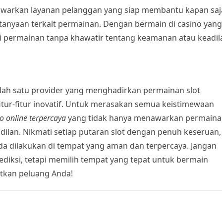
enawarkan layanan pelanggan yang siap membantu kapan saj
tanyaan terkait permainan. Dengan bermain di casino yang
i permainan tanpa khawatir tentang keamanan atau keadil
salah satu provider yang menghadirkan permainan slot
tur-fitur inovatif. Untuk merasakan semua keistimewaan
o online terpercaya
yang tidak hanya menawarkan permain
ilan. Nikmati setiap putaran slot dengan penuh keseruan,
a dilakukan di tempat yang aman dan terpercaya. Jangan
ediksi, tetapi memilih tempat yang tepat untuk bermain
tkan peluang Anda!