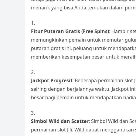
menarik yang bisa Anda temukan dalam perma
Fitur Putaran Gratis (Free Spins)
: Hampir se
memungkinkan pemain untuk memutar gulun
putaran gratis ini, peluang untuk mendapa
memberikan kesempatan besar untuk meraih
Jackpot Progresif
: Beberapa permainan slot 
seiring dengan berjalannya waktu. Jackpot i
besar bagi pemain untuk mendapatkan hadiah
Simbol Wild dan Scatter
: Simbol Wild dan Sc
permainan slot Jili. Wild dapat menggantik