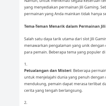
Namun, untuk menikmati segala keseruan ters
yang menyediakan permainan Jili Gaming. S
permainan yang Anda mainkan tidak hanya se
Tema-Teman Menarik dalam Permainan Jil
Salah satu daya tarik utama dari slot Jili G
menawarkan pengalaman yang unik dengan d
para pemain. Beberapa tema yang populer di sl
Petualangan dan Misteri
: Beberapa permai
untuk menjelajahi dunia yang penuh dengan 
mendukung, pemain dapat merasa terlibat da
cerita yang tengah berlangsung.