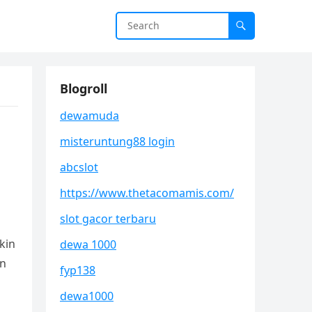
Blogroll
dewamuda
misteruntung88 login
abcslot
https://www.thetacomamis.com/
slot gacor terbaru
kin
dewa 1000
an
fyp138
dewa1000