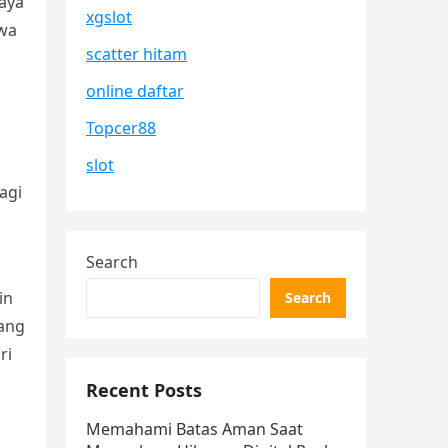
aya
xgslot
hwa
scatter hitam
online daftar
Topcer88
slot
agi
Search
in
Search
yang
ri
Recent Posts
Memahami Batas Aman Saat