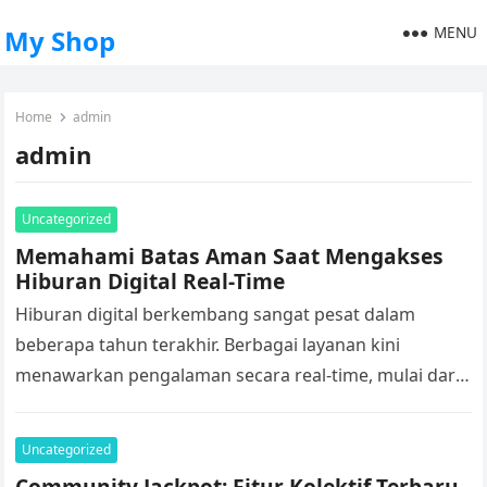
MENU
My Shop
Home
admin
admin
Uncategorized
Memahami Batas Aman Saat Mengakses
Hiburan Digital Real-Time
Hiburan digital berkembang sangat pesat dalam
beberapa tahun terakhir. Berbagai layanan kini
menawarkan pengalaman secara real-time, mulai dari
siaran langsung, permainan interaktif, hingga
permainan situs slot gacor…
Uncategorized
Community Jackpot: Fitur Kolektif Terbaru