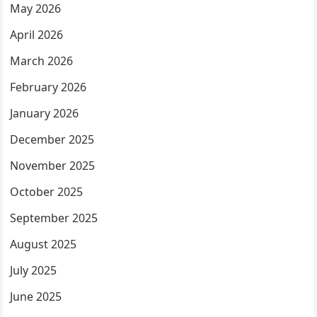
May 2026
April 2026
March 2026
February 2026
January 2026
December 2025
November 2025
October 2025
September 2025
August 2025
July 2025
June 2025