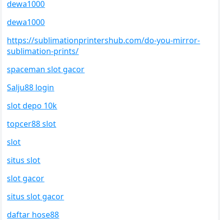
dewa1000
dewa1000
https://sublimationprintershub.com/do-you-mirror-
sublimation-prints/
spaceman slot gacor
Salju88 login
slot depo 10k
topcer88 slot
slot
situs slot
slot gacor
situs slot gacor
daftar hose88