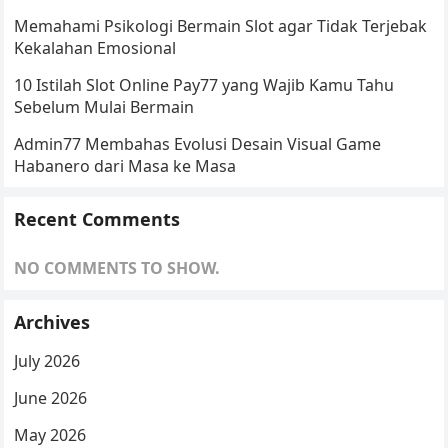
Memahami Psikologi Bermain Slot agar Tidak Terjebak
Kekalahan Emosional
10 Istilah Slot Online Pay77 yang Wajib Kamu Tahu
Sebelum Mulai Bermain
Admin77 Membahas Evolusi Desain Visual Game
Habanero dari Masa ke Masa
Recent Comments
NO COMMENTS TO SHOW.
Archives
July 2026
June 2026
May 2026