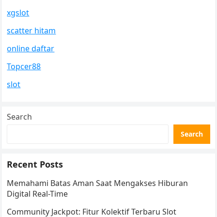
xgslot
scatter hitam
online daftar
Topcer88
slot
Search
Search
Recent Posts
Memahami Batas Aman Saat Mengakses Hiburan
Digital Real-Time
Community Jackpot: Fitur Kolektif Terbaru Slot