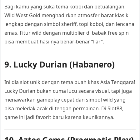
Bagi kamu yang suka tema koboi dan petualangan,
Wild West Gold menghadirkan atmosfer barat klasik
lengkap dengan simbol sheriff, topi koboi, dan lencana
emas. Fitur wild dengan multiplier di babak free spin
bisa membuat hasilnya benar-benar “liar”.
9.
Lucky Durian (Habanero)
Ini dia slot unik dengan tema buah khas Asia Tenggara!
Lucky Durian bukan cuma lucu secara visual, tapi juga
menawarkan gameplay cepat dan simbol wild yang
bisa meledak acak di tengah permainan. Di Slot88,
game ini jadi favorit baru karena keunikannya.