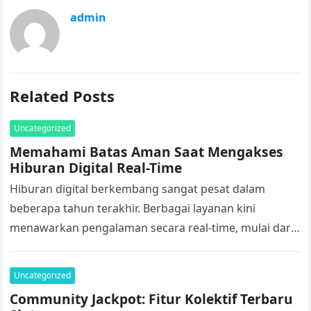
admin
Related Posts
Uncategorized
Memahami Batas Aman Saat Mengakses
Hiburan Digital Real-Time
Hiburan digital berkembang sangat pesat dalam
beberapa tahun terakhir. Berbagai layanan kini
menawarkan pengalaman secara real-time, mulai dari
siaran langsung, permainan interaktif, hingga
permainan situs slot gacor…
Uncategorized
Community Jackpot: Fitur Kolektif Terbaru