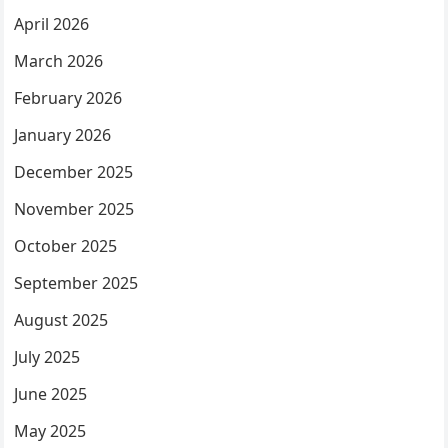
April 2026
March 2026
February 2026
January 2026
December 2025
November 2025
October 2025
September 2025
August 2025
July 2025
June 2025
May 2025