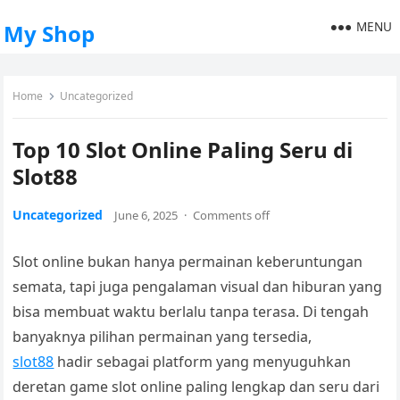
MENU
My Shop
Home
Uncategorized
Top 10 Slot Online Paling Seru di
Slot88
Uncategorized
June 6, 2025
·
Comments off
Slot online bukan hanya permainan keberuntungan
semata, tapi juga pengalaman visual dan hiburan yang
bisa membuat waktu berlalu tanpa terasa. Di tengah
banyaknya pilihan permainan yang tersedia,
slot88
hadir sebagai platform yang menyuguhkan
deretan game slot online paling lengkap dan seru dari