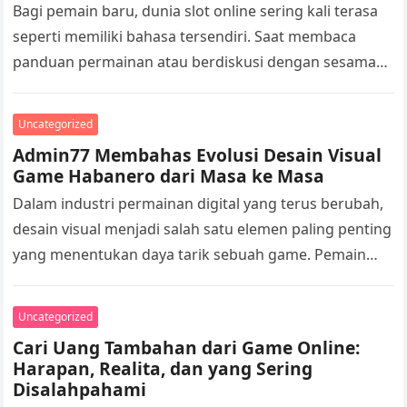
Bagi pemain baru, dunia slot online sering kali terasa
seperti memiliki bahasa tersendiri. Saat membaca
panduan permainan atau berdiskusi dengan sesama
pemain, ada banyak istilah yang mungkin…
Uncategorized
Admin77 Membahas Evolusi Desain Visual
Game Habanero dari Masa ke Masa
Dalam industri permainan digital yang terus berubah,
desain visual menjadi salah satu elemen paling penting
yang menentukan daya tarik sebuah game. Pemain
kini tidak hanya memperhatikan cara…
Uncategorized
Cari Uang Tambahan dari Game Online:
Harapan, Realita, dan yang Sering
Disalahpahami