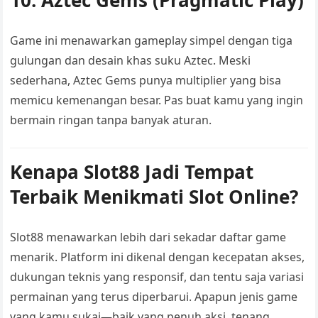
10.
Aztec Gems (Pragmatic Play)
Game ini menawarkan gameplay simpel dengan tiga
gulungan dan desain khas suku Aztec. Meski
sederhana, Aztec Gems punya multiplier yang bisa
memicu kemenangan besar. Pas buat kamu yang ingin
bermain ringan tanpa banyak aturan.
Kenapa Slot88 Jadi Tempat
Terbaik Menikmati Slot Online?
Slot88 menawarkan lebih dari sekadar daftar game
menarik. Platform ini dikenal dengan kecepatan akses,
dukungan teknis yang responsif, dan tentu saja variasi
permainan yang terus diperbarui. Apapun jenis game
yang kamu sukai—baik yang penuh aksi, tenang,