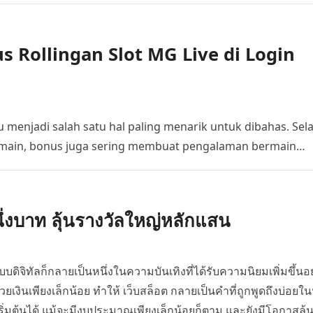
 Rollingan Slot MG Live di Login
u menjadi salah satu hal paling menarik untuk dibahas. Sela
main, bonus juga sering membuat pengalaman bermain…
หนึ่งบาท ลุ้นรางวัลใหญ่หลักแสน
บดิจิทัลก็กลายเป็นหนึ่งในความบันเทิงที่ได้รับความนิยมเพิ่มขึ้นอ
วยเงินเพียงเล็กน้อย ทำให้ เว็บสล็อต กลายเป็นคำที่ถูกพูดถึงบ่อยในห
ริ่มต้นได้ แม้จะมีงบประมาณเพียงเล็กน้อยก็ตาม และยังมีโอกาสลุ้