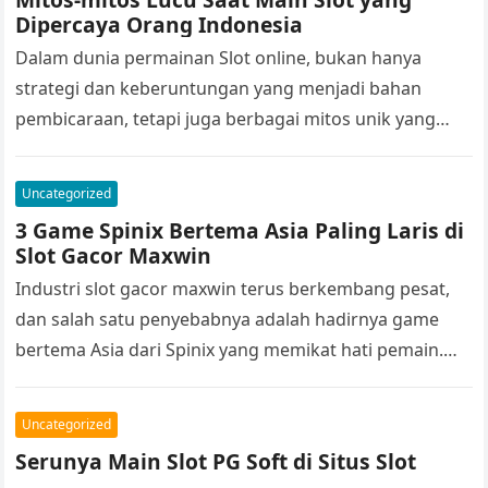
Dipercaya Orang Indonesia
Dalam dunia permainan Slot online, bukan hanya
strategi dan keberuntungan yang menjadi bahan
pembicaraan, tetapi juga berbagai mitos unik yang
berkembang di kalangan pemain. Menariknya,
beberapa mitos…
Uncategorized
3 Game Spinix Bertema Asia Paling Laris di
Slot Gacor Maxwin
Industri slot gacor maxwin terus berkembang pesat,
dan salah satu penyebabnya adalah hadirnya game
bertema Asia dari Spinix yang memikat hati pemain.
Tema Asia memang selalu punya daya…
Uncategorized
Serunya Main Slot PG Soft di Situs Slot