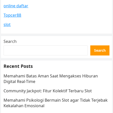
online daftar
Topcer88
slot
Search
Search
Recent Posts
Memahami Batas Aman Saat Mengakses Hiburan
Digital Real-Time
Community Jackpot: Fitur Kolektif Terbaru Slot
Memahami Psikologi Bermain Slot agar Tidak Terjebak
Kekalahan Emosional