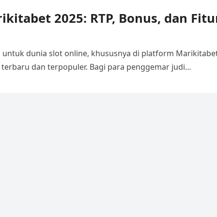
ikitabet 2025: RTP, Bonus, dan Fitu
ntuk dunia slot online, khususnya di platform Marikitabe
 terbaru dan terpopuler. Bagi para penggemar judi…