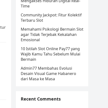
Mengakses Hiburan Digital Real-
Time
Community Jackpot: Fitur Kolektif
Terbaru Slot
itur
Memahami Psikologi Bermain Slot
agar Tidak Terjebak Kekalahan
Emosional
10 Istilah Slot Online Pay77 yang
Wajib Kamu Tahu Sebelum Mulai
Bermain
Admin77 Membahas Evolusi
Desain Visual Game Habanero
dari Masa ke Masa
Recent Comments