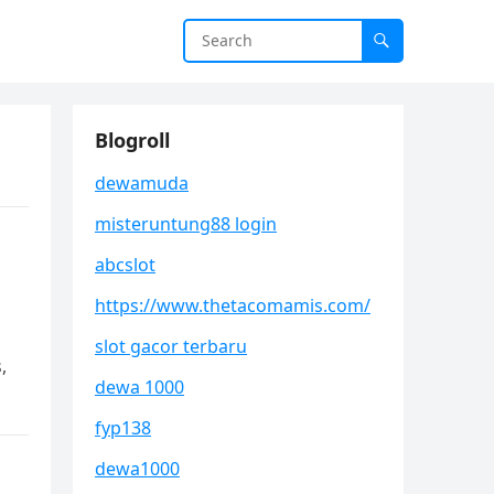
Blogroll
dewamuda
misteruntung88 login
abcslot
https://www.thetacomamis.com/
slot gacor terbaru
,
dewa 1000
fyp138
dewa1000