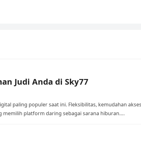
n Judi Anda di Sky77
gital paling populer saat ini. Fleksibilitas, kemudahan akses
 memilih platform daring sebagai sarana hiburan….