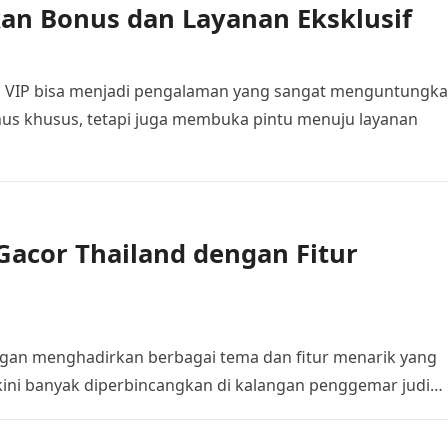
an Bonus dan Layanan Eksklusif
tus VIP bisa menjadi pengalaman yang sangat menguntungka
us khusus, tetapi juga membuka pintu menuju layanan
t Gacor Thailand dengan Fitur
ngan menghadirkan berbagai tema dan fitur menarik yang
 kini banyak diperbincangkan di kalangan penggemar judi…