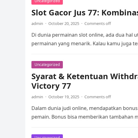
Uncategorized
Slot Gacor Jus 77: Kombina
admin
·
October 20, 2025
·
Comments off
Di dunia permainan slot online, ada dua hal u
permainan yang menarik. Kalau kamu juga 
Uncategorized
Syarat & Ketentuan Withd
Victory 77
admin
·
October 19, 2025
·
Comments off
Dalam dunia judi online, mendapatkan bonus t
pemain. Bonus bisa memberikan tambahan m
Uncategorized