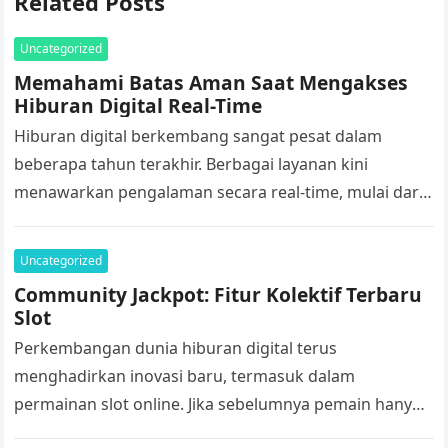
Related Posts
Uncategorized
Memahami Batas Aman Saat Mengakses
Hiburan Digital Real-Time
Hiburan digital berkembang sangat pesat dalam
beberapa tahun terakhir. Berbagai layanan kini
menawarkan pengalaman secara real-time, mulai dari
siaran langsung, permainan interaktif, hingga
permainan situs slot gacor…
Uncategorized
Community Jackpot: Fitur Kolektif Terbaru
Slot
Perkembangan dunia hiburan digital terus
menghadirkan inovasi baru, termasuk dalam
permainan slot online. Jika sebelumnya pemain hanya
berfokus pada kemenangan individu melalui