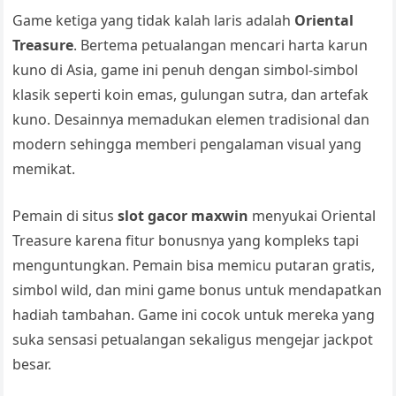
Game ketiga yang tidak kalah laris adalah
Oriental
Treasure
. Bertema petualangan mencari harta karun
kuno di Asia, game ini penuh dengan simbol-simbol
klasik seperti koin emas, gulungan sutra, dan artefak
kuno. Desainnya memadukan elemen tradisional dan
modern sehingga memberi pengalaman visual yang
memikat.
Pemain di situs
slot gacor maxwin
menyukai Oriental
Treasure karena fitur bonusnya yang kompleks tapi
menguntungkan. Pemain bisa memicu putaran gratis,
simbol wild, dan mini game bonus untuk mendapatkan
hadiah tambahan. Game ini cocok untuk mereka yang
suka sensasi petualangan sekaligus mengejar jackpot
besar.