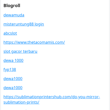
Blogroll
dewamuda
misteruntung88 login
abcslot
https://www.thetacomamis.com/
slot gacor terbaru
dewa 1000
fyp138
dewa1000
dewa1000
https://sublimationprintershub.com/do-you-mirror-
sublimation-prints/