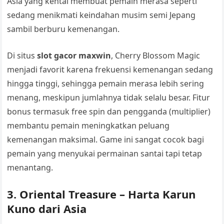
Asia yang kental membuat pemain merasa seperti
sedang menikmati keindahan musim semi Jepang
sambil berburu kemenangan.
Di situs
slot gacor maxwin
, Cherry Blossom Magic
menjadi favorit karena frekuensi kemenangan sedang
hingga tinggi, sehingga pemain merasa lebih sering
menang, meskipun jumlahnya tidak selalu besar. Fitur
bonus termasuk free spin dan pengganda (multiplier)
membantu pemain meningkatkan peluang
kemenangan maksimal. Game ini sangat cocok bagi
pemain yang menyukai permainan santai tapi tetap
menantang.
3.
Oriental Treasure
– Harta Karun
Kuno dari Asia