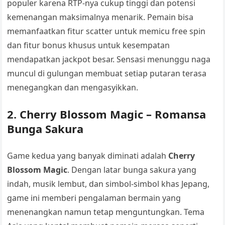
populer karena RTP-nya cukup tinggi dan potensi
kemenangan maksimalnya menarik. Pemain bisa
memanfaatkan fitur scatter untuk memicu free spin
dan fitur bonus khusus untuk kesempatan
mendapatkan jackpot besar. Sensasi menunggu naga
muncul di gulungan membuat setiap putaran terasa
menegangkan dan mengasyikkan.
2.
Cherry Blossom Magic
– Romansa
Bunga Sakura
Game kedua yang banyak diminati adalah
Cherry
Blossom Magic
. Dengan latar bunga sakura yang
indah, musik lembut, dan simbol-simbol khas Jepang,
game ini memberi pengalaman bermain yang
menenangkan namun tetap menguntungkan. Tema