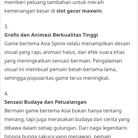
memberi peluang tambahan untuk meraih
kemenangan besar di
slot gacor maxwin
.
Grafis dan Animasi Berkualitas Tinggi
Game bertema Asia Spinix selalu menampilkan desain
visual yang rapi, animasi halus, dan efek suara khas
yang meningkatkan sensasi bermain. Pengalaman
visual ini membuat pemain betah berlama-lama,
sehingga popularitas game terus meningkat.
Sensasi Budaya dan Petualangan
Bermain game bertema Asia bukan hanya tentang
menang, tapi juga merasakan budaya dan cerita yang
dibawa dalam setiap gulungan. Dari naga legendaris
hingga bunga sakura yang menawan, pemain