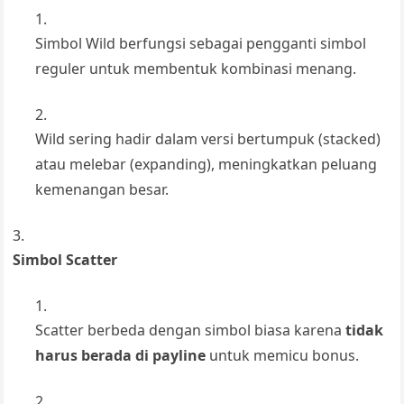
Simbol Wild berfungsi sebagai pengganti simbol
reguler untuk membentuk kombinasi menang.
Wild sering hadir dalam versi bertumpuk (stacked)
atau melebar (expanding), meningkatkan peluang
kemenangan besar.
Simbol Scatter
Scatter berbeda dengan simbol biasa karena
tidak
harus berada di payline
untuk memicu bonus.