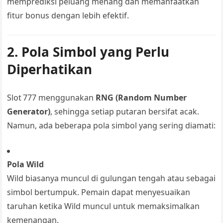
memprediksi peluang menang dan memanfaatkan
fitur bonus dengan lebih efektif.
2. Pola Simbol yang Perlu
Diperhatikan
Slot 777 menggunakan
RNG (Random Number
Generator)
, sehingga setiap putaran bersifat acak.
Namun, ada beberapa pola simbol yang sering diamati:
Pola Wild
Wild biasanya muncul di gulungan tengah atau sebagai
simbol bertumpuk. Pemain dapat menyesuaikan
taruhan ketika Wild muncul untuk memaksimalkan
kemenangan.