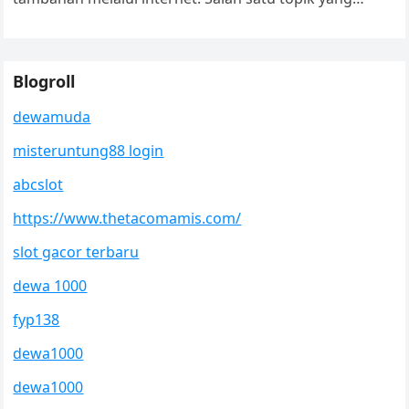
sering muncul adalah game online berbasis peluang
yang…
Blogroll
dewamuda
misteruntung88 login
abcslot
https://www.thetacomamis.com/
slot gacor terbaru
dewa 1000
fyp138
dewa1000
dewa1000