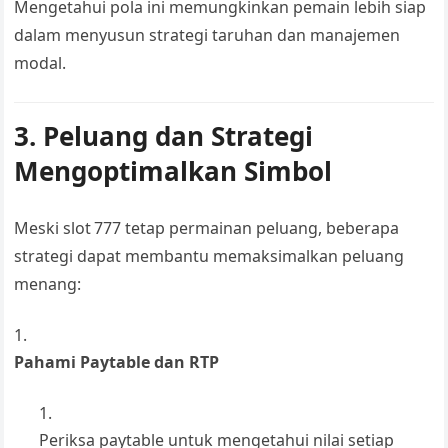
Mengetahui pola ini memungkinkan pemain lebih siap
dalam menyusun strategi taruhan dan manajemen
modal.
3. Peluang dan Strategi
Mengoptimalkan Simbol
Meski slot 777 tetap permainan peluang, beberapa
strategi dapat membantu memaksimalkan peluang
menang:
Pahami Paytable dan RTP
Periksa paytable untuk mengetahui nilai setiap