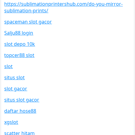
https://sublimationprintershub.com/do-you-mirror-
sublimation-prints/
spaceman slot gacor
Salju88 login
slot depo 10k
topcer88 slot
slot
situs slot
slot gacor
situs slot gacor
daftar hose88
xgslot
scatter hitam