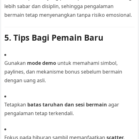
lebih sabar dan disiplin, sehingga pengalaman
bermain tetap menyenangkan tanpa risiko emosional.
5. Tips Bagi Pemain Baru
Gunakan
mode demo
untuk memahami simbol,
paylines, dan mekanisme bonus sebelum bermain
dengan uang asli.
Tetapkan
batas taruhan dan sesi bermain
agar
pengalaman tetap terkendali.
Fokus pada hiburan sambil memanfaatkan
scatter,