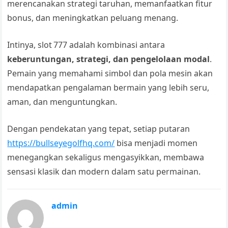
merencanakan strategi taruhan, memanfaatkan fitur
bonus, dan meningkatkan peluang menang.
Intinya, slot 777 adalah kombinasi antara
keberuntungan, strategi, dan pengelolaan modal
.
Pemain yang memahami simbol dan pola mesin akan
mendapatkan pengalaman bermain yang lebih seru,
aman, dan menguntungkan.
Dengan pendekatan yang tepat, setiap putaran
https://bullseyegolfhq.com/
bisa menjadi momen
menegangkan sekaligus mengasyikkan, membawa
sensasi klasik dan modern dalam satu permainan.
admin