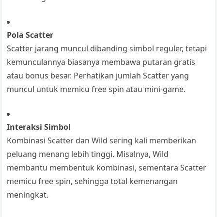
Pola Scatter
Scatter jarang muncul dibanding simbol reguler, tetapi
kemunculannya biasanya membawa putaran gratis
atau bonus besar. Perhatikan jumlah Scatter yang
muncul untuk memicu free spin atau mini-game.
Interaksi Simbol
Kombinasi Scatter dan Wild sering kali memberikan
peluang menang lebih tinggi. Misalnya, Wild
membantu membentuk kombinasi, sementara Scatter
memicu free spin, sehingga total kemenangan
meningkat.