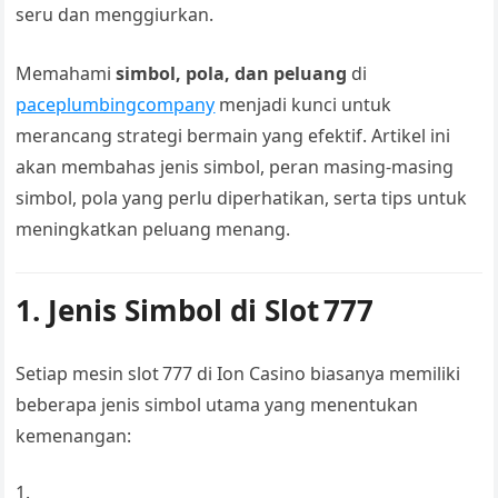
seru dan menggiurkan.
Memahami
simbol, pola, dan peluang
di
paceplumbingcompany
menjadi kunci untuk
merancang strategi bermain yang efektif. Artikel ini
akan membahas jenis simbol, peran masing-masing
simbol, pola yang perlu diperhatikan, serta tips untuk
meningkatkan peluang menang.
1. Jenis Simbol di Slot 777
Setiap mesin slot 777 di Ion Casino biasanya memiliki
beberapa jenis simbol utama yang menentukan
kemenangan: