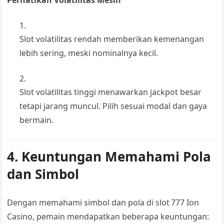
Perhatikan Volatilitas Mesin
Slot volatilitas rendah memberikan kemenangan
lebih sering, meski nominalnya kecil.
Slot volatilitas tinggi menawarkan jackpot besar
tetapi jarang muncul. Pilih sesuai modal dan gaya
bermain.
4. Keuntungan Memahami Pola
dan Simbol
Dengan memahami simbol dan pola di slot 777 Ion
Casino, pemain mendapatkan beberapa keuntungan: