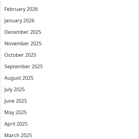
February 2026
January 2026
December 2025
November 2025
October 2025
September 2025
August 2025
July 2025
June 2025
May 2025
April 2025
March 2025