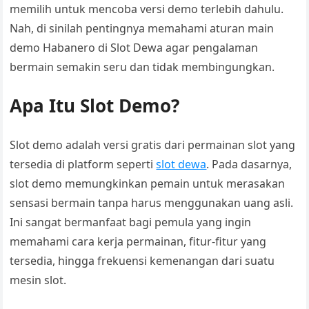
memilih untuk mencoba versi demo terlebih dahulu.
Nah, di sinilah pentingnya memahami aturan main
demo Habanero di Slot Dewa agar pengalaman
bermain semakin seru dan tidak membingungkan.
Apa Itu Slot Demo?
Slot demo adalah versi gratis dari permainan slot yang
tersedia di platform seperti
slot dewa
. Pada dasarnya,
slot demo memungkinkan pemain untuk merasakan
sensasi bermain tanpa harus menggunakan uang asli.
Ini sangat bermanfaat bagi pemula yang ingin
memahami cara kerja permainan, fitur-fitur yang
tersedia, hingga frekuensi kemenangan dari suatu
mesin slot.