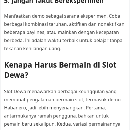
5. Jangan Takut Bereksperimen
Manfaatkan demo sebagai sarana eksperimen. Coba
berbagai kombinasi taruhan, aktifkan dan nonaktifkan
beberapa paylines, atau mainkan dengan kecepatan
berbeda. Ini adalah waktu terbaik untuk belajar tanpa
tekanan kehilangan uang.
Kenapa Harus Bermain di Slot
Dewa?
Slot Dewa menawarkan berbagai keunggulan yang
membuat pengalaman bermain slot, termasuk demo
Habanero, jadi lebih menyenangkan. Pertama,
antarmukanya ramah pengguna, bahkan untuk
pemain baru sekalipun. Kedua, variasi permainannya