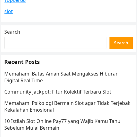
Topcer88
slot
Search
Search
Recent Posts
Memahami Batas Aman Saat Mengakses Hiburan
Digital Real-Time
Community Jackpot: Fitur Kolektif Terbaru Slot
Memahami Psikologi Bermain Slot agar Tidak Terjebak
Kekalahan Emosional
10 Istilah Slot Online Pay77 yang Wajib Kamu Tahu
Sebelum Mulai Bermain