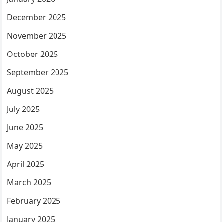
December 2025
November 2025
October 2025
September 2025
August 2025
July 2025
June 2025
May 2025
April 2025
March 2025
February 2025
January 2025