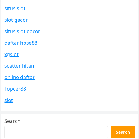
situs slot
slot gacor
situs slot gacor
daftar hose88
xgslot
scatter hitam
online daftar
Topcer88
slot
Search
Search