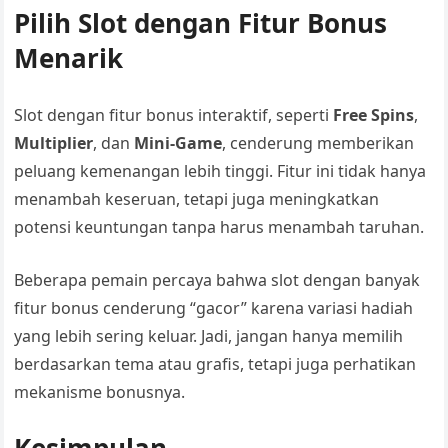
Pilih Slot dengan Fitur Bonus
Menarik
Slot dengan fitur bonus interaktif, seperti
Free Spins
,
Multiplier
, dan
Mini-Game
, cenderung memberikan
peluang kemenangan lebih tinggi. Fitur ini tidak hanya
menambah keseruan, tetapi juga meningkatkan
potensi keuntungan tanpa harus menambah taruhan.
Beberapa pemain percaya bahwa slot dengan banyak
fitur bonus cenderung “gacor” karena variasi hadiah
yang lebih sering keluar. Jadi, jangan hanya memilih
berdasarkan tema atau grafis, tetapi juga perhatikan
mekanisme bonusnya.