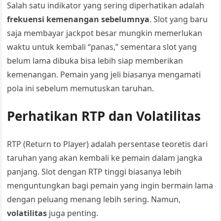
Salah satu indikator yang sering diperhatikan adalah
frekuensi kemenangan sebelumnya
. Slot yang baru
saja membayar jackpot besar mungkin memerlukan
waktu untuk kembali “panas,” sementara slot yang
belum lama dibuka bisa lebih siap memberikan
kemenangan. Pemain yang jeli biasanya mengamati
pola ini sebelum memutuskan taruhan.
Perhatikan RTP dan Volatilitas
RTP (Return to Player) adalah persentase teoretis dari
taruhan yang akan kembali ke pemain dalam jangka
panjang. Slot dengan RTP tinggi biasanya lebih
menguntungkan bagi pemain yang ingin bermain lama
dengan peluang menang lebih sering. Namun,
volatilitas
juga penting.