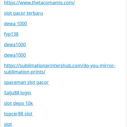
https://www.thetacomamis.com/
slot gacor terbaru
dewa 1000
fyp138
dewa1000
dewa1000
https://sublimationprintershub.com/do-you-mirror-
sublimation-prints/
spaceman slot gacor
Salju88 login
slot depo 10k
topcer88 slot
slot