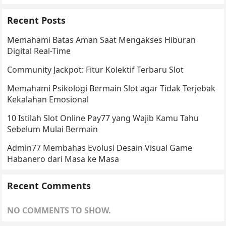
Recent Posts
Memahami Batas Aman Saat Mengakses Hiburan
Digital Real-Time
Community Jackpot: Fitur Kolektif Terbaru Slot
Memahami Psikologi Bermain Slot agar Tidak Terjebak
Kekalahan Emosional
10 Istilah Slot Online Pay77 yang Wajib Kamu Tahu
Sebelum Mulai Bermain
Admin77 Membahas Evolusi Desain Visual Game
Habanero dari Masa ke Masa
Recent Comments
NO COMMENTS TO SHOW.