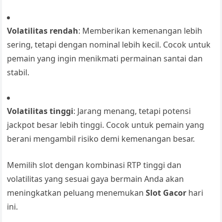
Volatilitas rendah
: Memberikan kemenangan lebih
sering, tetapi dengan nominal lebih kecil. Cocok untuk
pemain yang ingin menikmati permainan santai dan
stabil.
Volatilitas tinggi
: Jarang menang, tetapi potensi
jackpot besar lebih tinggi. Cocok untuk pemain yang
berani mengambil risiko demi kemenangan besar.
Memilih slot dengan kombinasi RTP tinggi dan
volatilitas yang sesuai gaya bermain Anda akan
meningkatkan peluang menemukan
Slot Gacor
hari
ini.