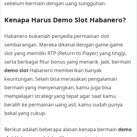
sebelum bermain dengan uang sungguhan.
Kenapa Harus Demo Slot Habanero?
Habanero bukanlah penyedia permainan slot
sembarangan. Mereka dikenal dengan game-game
slot yang memiliki RTP (Return to Player) yang tinggi,
serta berbagai fitur bonus yang menarik. Jadi, bermain
demo slot
Habanero memberikan banyak
keuntungan. Selain bisa merasakan pengalaman
bermain yang menyenangkan, kamu juga bisa
mempelajari strategi yang tepat agar saat kamu
beralih ke permainan uang asli, kamu sudah punya
bekal yang cukup.
Berikut adalah beberapa alasan kenapa bermain
demo