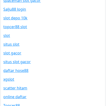
spaceman slot gacor
Salju88 login
slot depo 10k
topcer88 slot
slot
situs slot
slot gacor
situs slot gacor
daftar hose88
xgslot
scatter hitam
online daftar
Topcer88