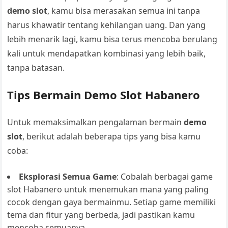
demo slot
, kamu bisa merasakan semua ini tanpa
harus khawatir tentang kehilangan uang. Dan yang
lebih menarik lagi, kamu bisa terus mencoba berulang
kali untuk mendapatkan kombinasi yang lebih baik,
tanpa batasan.
Tips Bermain Demo Slot Habanero
Untuk memaksimalkan pengalaman bermain
demo
slot
, berikut adalah beberapa tips yang bisa kamu
coba:
Eksplorasi Semua Game
: Cobalah berbagai game
slot Habanero untuk menemukan mana yang paling
cocok dengan gaya bermainmu. Setiap game memiliki
tema dan fitur yang berbeda, jadi pastikan kamu
mencoba semuanya.