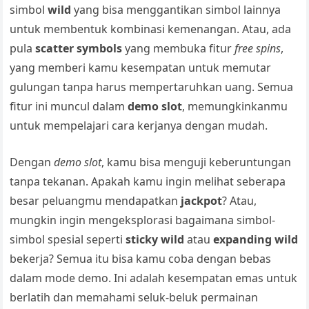
simbol
wild
yang bisa menggantikan simbol lainnya
untuk membentuk kombinasi kemenangan. Atau, ada
pula
scatter symbols
yang membuka fitur
free spins
,
yang memberi kamu kesempatan untuk memutar
gulungan tanpa harus mempertaruhkan uang. Semua
fitur ini muncul dalam
demo slot
, memungkinkanmu
untuk mempelajari cara kerjanya dengan mudah.
Dengan
demo slot
, kamu bisa menguji keberuntungan
tanpa tekanan. Apakah kamu ingin melihat seberapa
besar peluangmu mendapatkan
jackpot
? Atau,
mungkin ingin mengeksplorasi bagaimana simbol-
simbol spesial seperti
sticky wild
atau
expanding wild
bekerja? Semua itu bisa kamu coba dengan bebas
dalam mode demo. Ini adalah kesempatan emas untuk
berlatih dan memahami seluk-beluk permainan