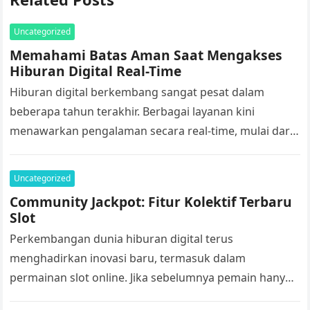
Uncategorized
Memahami Batas Aman Saat Mengakses
Hiburan Digital Real-Time
Hiburan digital berkembang sangat pesat dalam
beberapa tahun terakhir. Berbagai layanan kini
menawarkan pengalaman secara real-time, mulai dari
siaran langsung, permainan interaktif, hingga
permainan situs slot gacor…
Uncategorized
Community Jackpot: Fitur Kolektif Terbaru
Slot
Perkembangan dunia hiburan digital terus
menghadirkan inovasi baru, termasuk dalam
permainan slot online. Jika sebelumnya pemain hanya
berfokus pada kemenangan individu melalui