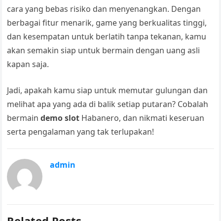
cara yang bebas risiko dan menyenangkan. Dengan
berbagai fitur menarik, game yang berkualitas tinggi,
dan kesempatan untuk berlatih tanpa tekanan, kamu
akan semakin siap untuk bermain dengan uang asli
kapan saja.
Jadi, apakah kamu siap untuk memutar gulungan dan
melihat apa yang ada di balik setiap putaran? Cobalah
bermain
demo slot
Habanero, dan nikmati keseruan
serta pengalaman yang tak terlupakan!
admin
Related Posts