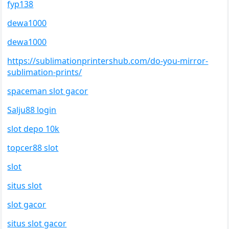
fyp138
dewa1000
dewa1000
https://sublimationprintershub.com/do-you-mirror-
sublimation-prints/
spaceman slot gacor
Salju88 login
slot depo 10k
topcer88 slot
slot
situs slot
slot gacor
situs slot gacor