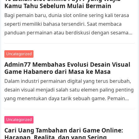
Kamu Tahu Sebelum Mulai Bermain
Bagi pemain baru, dunia slot online sering kali terasa
seperti memiliki bahasa tersendiri. Saat membaca
panduan permainan atau berdiskusi dengan sesama
pemain, ada banyak istilah yang mungkin…
Uncategorized
Admin77 Membahas Evolusi Desain Visual
Game Habanero dari Masa ke Masa
Dalam industri permainan digital yang terus berubah,
desain visual menjadi salah satu elemen paling penting
yang menentukan daya tarik sebuah game. Pemain
kini tidak hanya memperhatikan cara…
Uncategorized
Cari Uang Tambahan dari Game Online:
Harapan, Realita, dan yang Sering