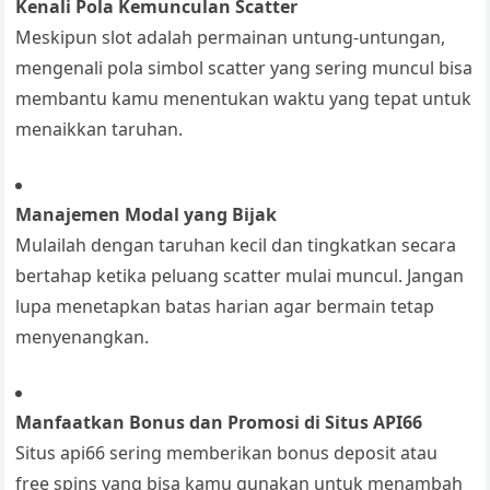
Kenali Pola Kemunculan Scatter
Meskipun slot adalah permainan untung-untungan,
mengenali pola simbol scatter yang sering muncul bisa
membantu kamu menentukan waktu yang tepat untuk
menaikkan taruhan.
Manajemen Modal yang Bijak
Mulailah dengan taruhan kecil dan tingkatkan secara
bertahap ketika peluang scatter mulai muncul. Jangan
lupa menetapkan batas harian agar bermain tetap
menyenangkan.
Manfaatkan Bonus dan Promosi di Situs API66
Situs api66 sering memberikan bonus deposit atau
free spins yang bisa kamu gunakan untuk menambah