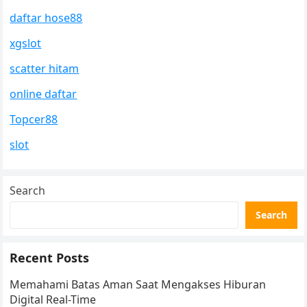
daftar hose88
xgslot
scatter hitam
online daftar
Topcer88
slot
Search
Search
Recent Posts
Memahami Batas Aman Saat Mengakses Hiburan
Digital Real-Time