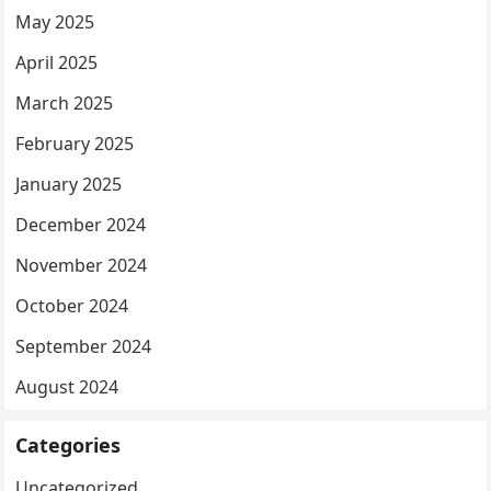
May 2025
April 2025
March 2025
February 2025
January 2025
December 2024
November 2024
October 2024
September 2024
August 2024
Categories
Uncategorized