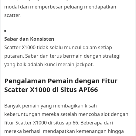
modal dan memperbesar peluang mendapatkan
scatter.
Sabar dan Konsisten
Scatter X1000 tidak selalu muncul dalam setiap
putaran. Sabar dan terus bermain dengan strategi
yang baik adalah kunci meraih jackpot.
Pengalaman Pemain dengan Fitur
Scatter X1000 di Situs API66
Banyak pemain yang membagikan kisah
keberuntungan mereka setelah mencoba slot dengan
fitur Scatter X1000 di situs api66. Beberapa dari
mereka berhasil mendapatkan kemenangan hingga