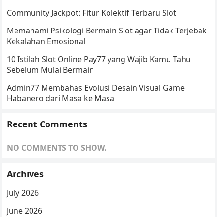
Community Jackpot: Fitur Kolektif Terbaru Slot
Memahami Psikologi Bermain Slot agar Tidak Terjebak
Kekalahan Emosional
10 Istilah Slot Online Pay77 yang Wajib Kamu Tahu
Sebelum Mulai Bermain
Admin77 Membahas Evolusi Desain Visual Game
Habanero dari Masa ke Masa
Recent Comments
NO COMMENTS TO SHOW.
Archives
July 2026
June 2026