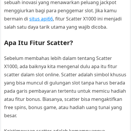
sebuah inovasi yang menawarkan peluang jackpot
menggiurkan bagi para penggemar slot. Jika kamu
bermain di
situs api66
, fitur Scatter X1000 ini menjadi
salah satu daya tarik utama yang wajib dicoba.
Apa Itu Fitur Scatter?
Sebelum membahas lebih dalam tentang Scatter
X1000, ada baiknya kita mengenal dulu apa itu fitur
scatter dalam slot online. Scatter adalah simbol khusus
yang bisa muncul di gulungan slot tanpa harus berada
pada garis pembayaran tertentu untuk memicu hadiah
atau fitur bonus. Biasanya, scatter bisa mengaktifkan
free spins, bonus game, atau hadiah uang tunai yang
besar.