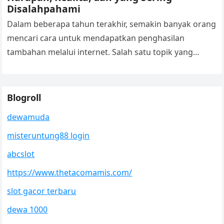
Disalahpahami
Dalam beberapa tahun terakhir, semakin banyak orang
mencari cara untuk mendapatkan penghasilan
tambahan melalui internet. Salah satu topik yang
sering muncul adalah game online berbasis peluang
yang…
Blogroll
dewamuda
misteruntung88 login
abcslot
https://www.thetacomamis.com/
slot gacor terbaru
dewa 1000