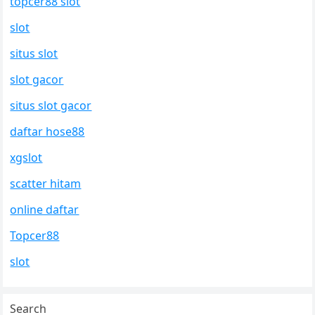
topcer88 slot
slot
situs slot
slot gacor
situs slot gacor
daftar hose88
xgslot
scatter hitam
online daftar
Topcer88
slot
Search