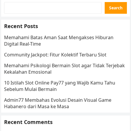
Search
Recent Posts
Memahami Batas Aman Saat Mengakses Hiburan
Digital Real-Time
Community Jackpot: Fitur Kolektif Terbaru Slot
Memahami Psikologi Bermain Slot agar Tidak Terjebak
Kekalahan Emosional
10 Istilah Slot Online Pay77 yang Wajib Kamu Tahu
Sebelum Mulai Bermain
Admin77 Membahas Evolusi Desain Visual Game
Habanero dari Masa ke Masa
Recent Comments