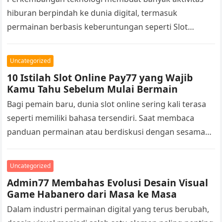
hiburan berpindah ke dunia digital, termasuk
permainan berbasis keberuntungan seperti Slot
online. Bagi sebagian orang, permainan ini dianggap
sebagai hiburan yang menawarkan…
Uncategorized
10 Istilah Slot Online Pay77 yang Wajib
Kamu Tahu Sebelum Mulai Bermain
Bagi pemain baru, dunia slot online sering kali terasa
seperti memiliki bahasa tersendiri. Saat membaca
panduan permainan atau berdiskusi dengan sesama
pemain, ada banyak istilah yang mungkin…
Uncategorized
Admin77 Membahas Evolusi Desain Visual
Game Habanero dari Masa ke Masa
Dalam industri permainan digital yang terus berubah,