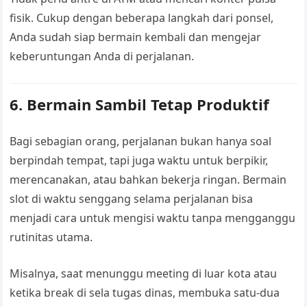
fisik. Cukup dengan beberapa langkah dari ponsel,
Anda sudah siap bermain kembali dan mengejar
keberuntungan Anda di perjalanan.
6.
Bermain Sambil Tetap Produktif
Bagi sebagian orang, perjalanan bukan hanya soal
berpindah tempat, tapi juga waktu untuk berpikir,
merencanakan, atau bahkan bekerja ringan. Bermain
slot di waktu senggang selama perjalanan bisa
menjadi cara untuk mengisi waktu tanpa mengganggu
rutinitas utama.
Misalnya, saat menunggu meeting di luar kota atau
ketika break di sela tugas dinas, membuka satu-dua