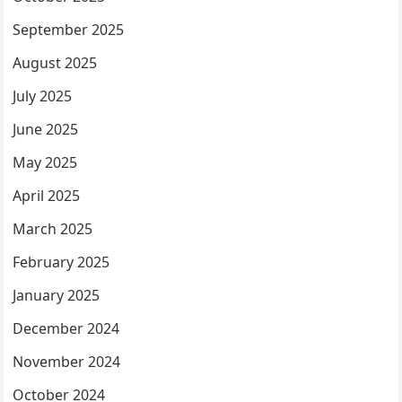
September 2025
August 2025
July 2025
June 2025
May 2025
April 2025
March 2025
February 2025
January 2025
December 2024
November 2024
October 2024