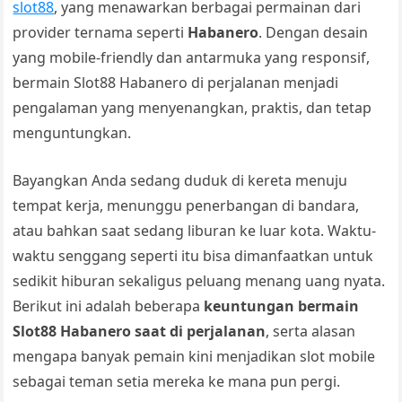
slot88
, yang menawarkan berbagai permainan dari
provider ternama seperti
Habanero
. Dengan desain
yang mobile-friendly dan antarmuka yang responsif,
bermain Slot88 Habanero di perjalanan menjadi
pengalaman yang menyenangkan, praktis, dan tetap
menguntungkan.
Bayangkan Anda sedang duduk di kereta menuju
tempat kerja, menunggu penerbangan di bandara,
atau bahkan saat sedang liburan ke luar kota. Waktu-
waktu senggang seperti itu bisa dimanfaatkan untuk
sedikit hiburan sekaligus peluang menang uang nyata.
Berikut ini adalah beberapa
keuntungan bermain
Slot88 Habanero saat di perjalanan
, serta alasan
mengapa banyak pemain kini menjadikan slot mobile
sebagai teman setia mereka ke mana pun pergi.