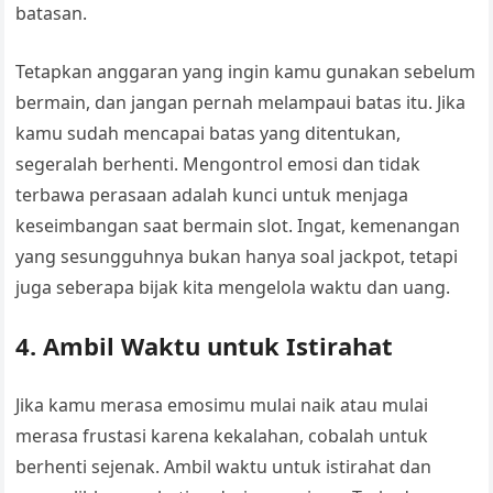
batasan.
Tetapkan anggaran yang ingin kamu gunakan sebelum
bermain, dan jangan pernah melampaui batas itu. Jika
kamu sudah mencapai batas yang ditentukan,
segeralah berhenti. Mengontrol emosi dan tidak
terbawa perasaan adalah kunci untuk menjaga
keseimbangan saat bermain slot. Ingat, kemenangan
yang sesungguhnya bukan hanya soal jackpot, tetapi
juga seberapa bijak kita mengelola waktu dan uang.
4.
Ambil Waktu untuk Istirahat
Jika kamu merasa emosimu mulai naik atau mulai
merasa frustasi karena kekalahan, cobalah untuk
berhenti sejenak. Ambil waktu untuk istirahat dan