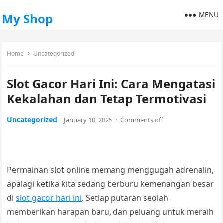
MENU
My Shop
Home
Uncategorized
Slot Gacor Hari Ini: Cara Mengatasi
Kekalahan dan Tetap Termotivasi
Uncategorized
January 10, 2025
·
Comments off
Permainan slot online memang menggugah adrenalin,
apalagi ketika kita sedang berburu kemenangan besar
di
slot gacor hari ini
. Setiap putaran seolah
memberikan harapan baru, dan peluang untuk meraih