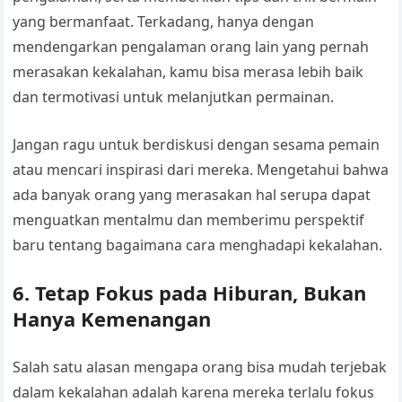
yang bermanfaat. Terkadang, hanya dengan
mendengarkan pengalaman orang lain yang pernah
merasakan kekalahan, kamu bisa merasa lebih baik
dan termotivasi untuk melanjutkan permainan.
Jangan ragu untuk berdiskusi dengan sesama pemain
atau mencari inspirasi dari mereka. Mengetahui bahwa
ada banyak orang yang merasakan hal serupa dapat
menguatkan mentalmu dan memberimu perspektif
baru tentang bagaimana cara menghadapi kekalahan.
6.
Tetap Fokus pada Hiburan, Bukan
Hanya Kemenangan
Salah satu alasan mengapa orang bisa mudah terjebak
dalam kekalahan adalah karena mereka terlalu fokus