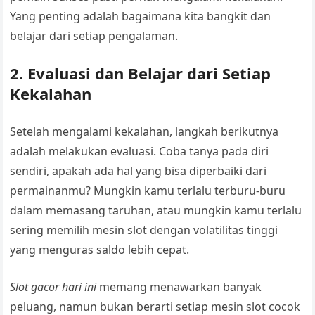
Yang penting adalah bagaimana kita bangkit dan
belajar dari setiap pengalaman.
2.
Evaluasi dan Belajar dari Setiap
Kekalahan
Setelah mengalami kekalahan, langkah berikutnya
adalah melakukan evaluasi. Coba tanya pada diri
sendiri, apakah ada hal yang bisa diperbaiki dari
permainanmu? Mungkin kamu terlalu terburu-buru
dalam memasang taruhan, atau mungkin kamu terlalu
sering memilih mesin slot dengan volatilitas tinggi
yang menguras saldo lebih cepat.
Slot gacor hari ini
memang menawarkan banyak
peluang, namun bukan berarti setiap mesin slot cocok