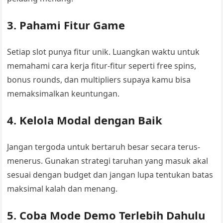
3.
Pahami Fitur Game
Setiap slot punya fitur unik. Luangkan waktu untuk
memahami cara kerja fitur-fitur seperti free spins,
bonus rounds, dan multipliers supaya kamu bisa
memaksimalkan keuntungan.
4.
Kelola Modal dengan Baik
Jangan tergoda untuk bertaruh besar secara terus-
menerus. Gunakan strategi taruhan yang masuk akal
sesuai dengan budget dan jangan lupa tentukan batas
maksimal kalah dan menang.
5.
Coba Mode Demo Terlebih Dahulu