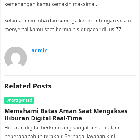
kemenangan kamu semakin maksimal.
Selamat mencoba dan semoga keberuntungan selalu
menyertai kamu saat bermain slot gacor di jus 77!
admin
Related Posts
Uncategorized
Memahami Batas Aman Saat Mengakses
Hiburan Digital Real-Time
Hiburan digital berkembang sangat pesat dalam
beberapa tahun terakhir. Berbagai layanan kini