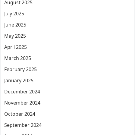
August 2025
July 2025
June 2025
May 2025
April 2025
March 2025
February 2025
January 2025
December 2024
November 2024
October 2024
September 2024