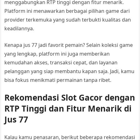
menggabungkan RTP tinggi dengan fitur menarik.
Platform ini menawarkan berbagai pilihan game dari
provider terkemuka yang sudah terbukti kualitas dan
keadilannya.
Kenapa jus 77 jadi favorit pemain? Selain koleksi game
yang lengkap, platform ini juga memberikan
kemudahan akses, transaksi cepat, dan layanan
pelanggan yang siap membantu kapan saja. Jadi, kamu
bisa fokus menikmati permainan tanpa ribet.
Rekomendasi Slot Gacor dengan
RTP Tinggi dan Fitur Menarik di
Jus 77
Kalau kamu penasaran, berikut beberapa rekomendasi