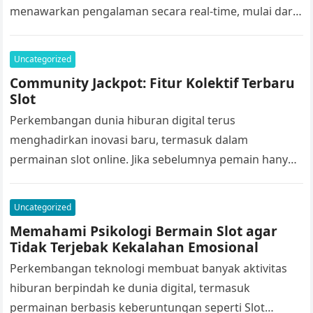
menawarkan pengalaman secara real-time, mulai dari
siaran langsung, permainan interaktif, hingga
permainan situs slot gacor…
Uncategorized
Community Jackpot: Fitur Kolektif Terbaru
Slot
Perkembangan dunia hiburan digital terus
menghadirkan inovasi baru, termasuk dalam
permainan slot online. Jika sebelumnya pemain hanya
berfokus pada kemenangan individu melalui
kombinasi simbol atau fitur bonus,…
Uncategorized
Memahami Psikologi Bermain Slot agar
Tidak Terjebak Kekalahan Emosional
Perkembangan teknologi membuat banyak aktivitas
hiburan berpindah ke dunia digital, termasuk
permainan berbasis keberuntungan seperti Slot