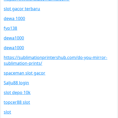
slot gacor terbaru
dewa 1000
fyp138
dewa1000
dewa1000
https://sublimationprintershub.com/do-you-mirror-
sublimation-prints/
spaceman slot gacor
Salju88 login
slot depo 10k
topcer88 slot
slot