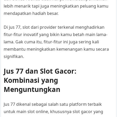
lebih menarik tapi juga meningkatkan peluang kamu
mendapatkan hadiah besar.
Di jus 77, slot dari provider terkenal menghadirkan
fitur-fitur inovatif yang bikin kamu betah main lama-
lama. Gak cuma itu, fitur-fitur ini juga sering kali
membantu meningkatkan kemenangan kamu secara
signifikan.
Jus 77 dan Slot Gacor:
Kombinasi yang
Menguntungkan
Jus 77 dikenal sebagai salah satu platform terbaik
untuk main slot online, khususnya slot gacor yang