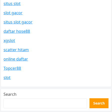
situs slot
slot gacor
situs slot gacor
daftar hose88
xgslot
scatter hitam
online daftar
Topcer88
slot
Search
Search