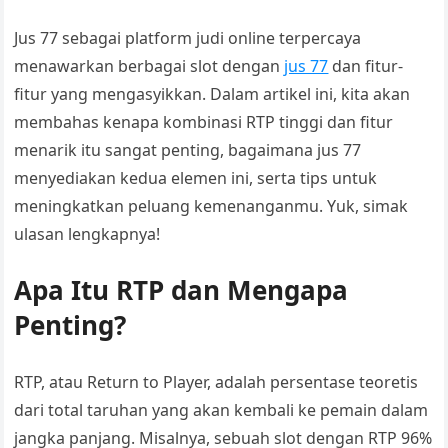
Jus 77 sebagai platform judi online terpercaya
menawarkan berbagai slot dengan
jus 77
dan fitur-
fitur yang mengasyikkan. Dalam artikel ini, kita akan
membahas kenapa kombinasi RTP tinggi dan fitur
menarik itu sangat penting, bagaimana jus 77
menyediakan kedua elemen ini, serta tips untuk
meningkatkan peluang kemenanganmu. Yuk, simak
ulasan lengkapnya!
Apa Itu RTP dan Mengapa
Penting?
RTP, atau Return to Player, adalah persentase teoretis
dari total taruhan yang akan kembali ke pemain dalam
jangka panjang. Misalnya, sebuah slot dengan RTP 96%