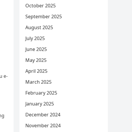
October 2025
September 2025
August 2025
July 2025
June 2025
May 2025
April 2025
u e-
March 2025
February 2025
January 2025
December 2024
ng
November 2024