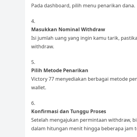
Pada dashboard, pilih menu penarikan dana.
Masukkan Nominal Withdraw
Isi jumlah uang yang ingin kamu tarik, pasti
withdraw.
Pilih Metode Penarikan
Victory 77 menyediakan berbagai metode pem
wallet.
Konfirmasi dan Tunggu Proses
Setelah mengajukan permintaan withdraw, bia
dalam hitungan menit hingga beberapa jam 