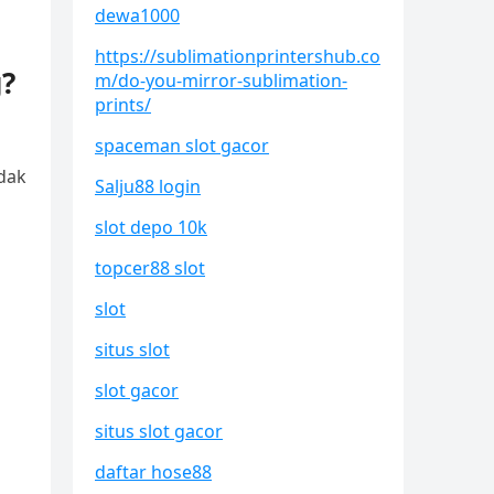
dewa1000
https://sublimationprintershub.co
?
m/do-you-mirror-sublimation-
prints/
spaceman slot gacor
idak
Salju88 login
slot depo 10k
topcer88 slot
slot
situs slot
slot gacor
situs slot gacor
daftar hose88