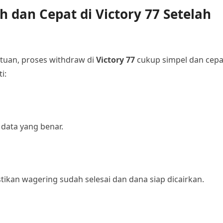
dan Cepat di Victory 77 Setelah
tuan, proses withdraw di
Victory 77
cukup simpel dan cepa
i:
data yang benar.
kan wagering sudah selesai dan dana siap dicairkan.