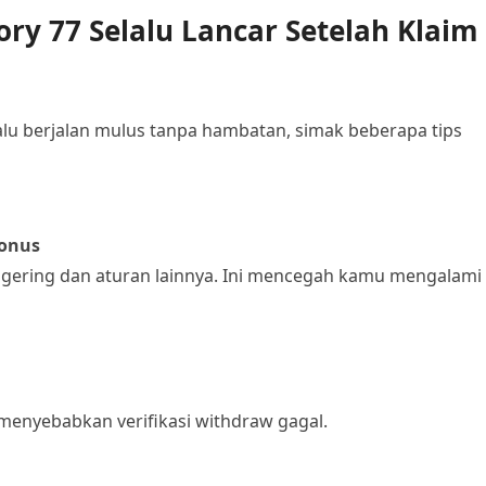
ory 77 Selalu Lancar Setelah Klaim
alu berjalan mulus tanpa hambatan, simak beberapa tips
Bonus
gering dan aturan lainnya. Ini mencegah kamu mengalami
a menyebabkan verifikasi withdraw gagal.