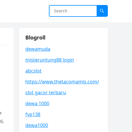
Blogroll
dewamuda
misteruntung88 login
abcslot
https://www.thetacomamis.com/
slot gacor terbaru
dewa 1000
n
fyp138
i,
dewa1000