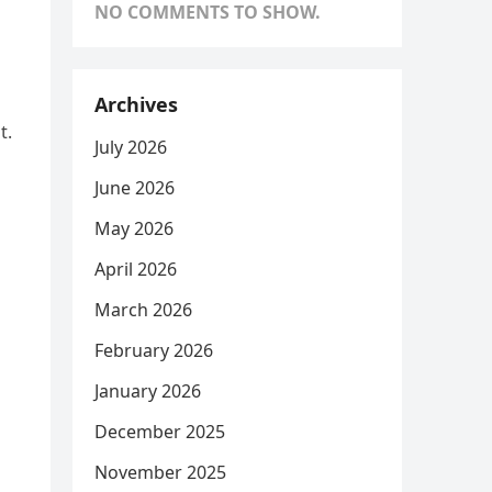
NO COMMENTS TO SHOW.
Archives
t.
July 2026
June 2026
May 2026
April 2026
March 2026
February 2026
January 2026
December 2025
November 2025