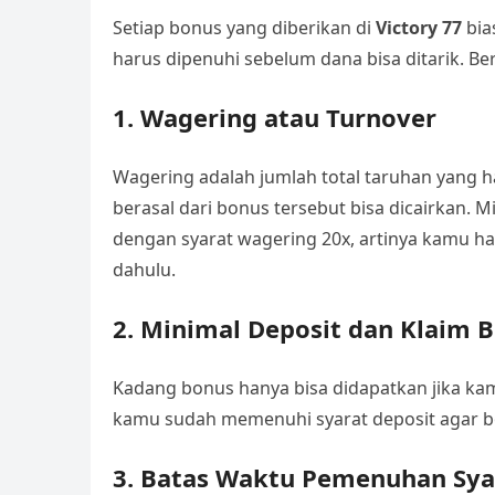
Setiap bonus yang diberikan di
Victory 77
bia
harus dipenuhi sebelum dana bisa ditarik. Be
1. Wagering atau Turnover
Wagering adalah jumlah total taruhan yang
berasal dari bonus tersebut bisa dicairkan.
dengan syarat wagering 20x, artinya kamu har
dahulu.
2. Minimal Deposit dan Klaim 
Kadang bonus hanya bisa didapatkan jika ka
kamu sudah memenuhi syarat deposit agar b
3. Batas Waktu Pemenuhan Sya