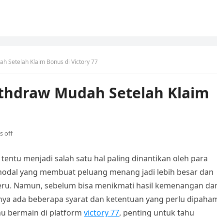
h Setelah Klaim Bonus di Victory 77
ithdraw Mudah Setelah Klaim
 off
entu menjadi salah satu hal paling dinantikan oleh para
odal yang membuat peluang menang jadi lebih besar dan
seru. Namun, sebelum bisa menikmati hasil kemenangan da
nya ada beberapa syarat dan ketentuan yang perlu dipaham
mu bermain di platform
victory 77
, penting untuk tahu